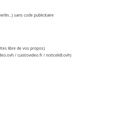
rlin...) sans code publicitaire
êtes libre de vos propos)
eo.ovh / cuistovideo.fr / noticelidl.ovh)